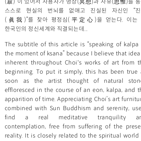
(寂)”이 있어서 사용자가 명상(冥想)과 사유(思惟)를 
스스로 현실의 번뇌를 없애고 진실된 자신인 “
(眞我)”를 찾아 평정심(平定心)을 얻는다. 이는
한국인의 정신세계와 직결되는데...
The subtitle of this article is “speaking of kalpa
the moment of ksana” because I believe that idea 
inherent throughout Choi's works of art from t
beginning. To put it simply, this has been true 
soon as the artist thought of natural ston
effloresced in the course of an eon, kalpa, and t
apparition of time. Appreciating Choi’s art furnitu
combined with Sun Buddhism and serenity, use
find a real meditative tranquility a
contemplation, free from suffering of the prese
reality. It is closely related to the spiritual world